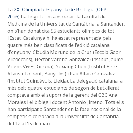
La
XXI Oli
mpía
da Espanyola de Biologia (OEB
2026)
ha tingut com a escenari la Facultat de
Medicina de la Universitat de Cantàbria, a Santander,
on s’han donat cita 55 estudiants olímpics de tot
l’Estat. Catalunya hi ha estat representada pels
quatre més ben classificats de l’edició catalana
d’enguany: Clàudia Moruno de la Cruz (Escola Goar,
Viladecans), Héctor Varona González (Institut Jaume
Vicens Vives, Girona), Yuxiang Chen (Institut Pere
Alsius i Torrent, Banyoles) i Pau Alfaro González
(Institut Guindàvols, Lleida). La delegació catalana, a
més dels quatre estudiants de segon de batxillerat,
comptava amb el suport de la gerent del CBC Ana
Morales i el biòleg i docent Antonio Jimeno. Tots ells
han participat a Santander en la fase nacional de la
competició celebrada a la Universitat de Cantàbria
del 12 al 15 de març.