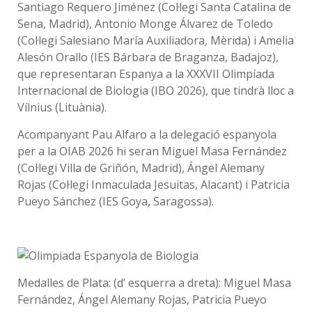
Santiago Requero Jiménez (Col·legi Santa Catalina de
Sena, Madrid), Antonio Monge Álvarez de Toledo
(Col·legi Salesiano María Auxiliadora, Mèrida) i Amelia
Alesón Orallo (IES Bárbara de Braganza, Badajoz),
que representaran Espanya a la XXXVII Olimpíada
Internacional de Biologia (IBO 2026), que tindrà lloc a
Vílnius (Lituània).
Acompanyant Pau Alfaro a la delegació espanyola
per a la OIAB 2026 hi seran Miguel Masa Fernández
(Col·legi Villa de Griñón, Madrid), Ángel Alemany
Rojas (Col·legi Inmaculada Jesuitas, Alacant) i Patricia
Pueyo Sánchez (IES Goya, Saragossa).
Medalles de Plata: (d’ esquerra a dreta): Miguel Masa
Fernández, Ángel Alemany Rojas, Patricia Pueyo