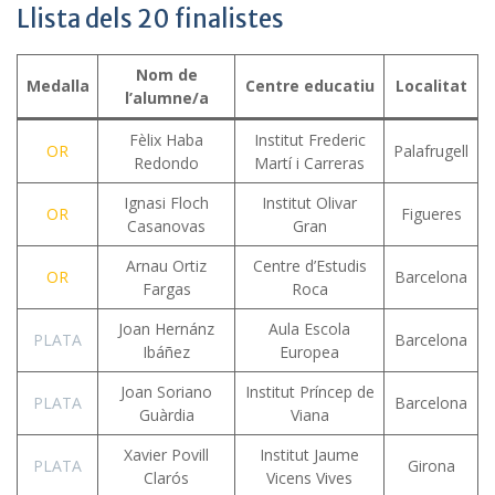
Llista dels 20 finalistes
Nom de
Medalla
Centre educatiu
Localitat
l’alumne/a
Fèlix Haba
Institut Frederic
OR
Palafrugell
Redondo
Martí i Carreras
Ignasi Floch
Institut Olivar
OR
Figueres
Casanovas
Gran
Arnau Ortiz
Centre d’Estudis
OR
Barcelona
Fargas
Roca
Joan Hernánz
Aula Escola
PLATA
Barcelona
Ibáñez
Europea
Joan Soriano
Institut Príncep de
PLATA
Barcelona
Guàrdia
Viana
Xavier Povill
Institut Jaume
PLATA
Girona
Clarós
Vicens Vives