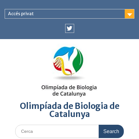
Skip
to
Accés privat
content
Twitter
Olimpíada de Biologia de
Catalunya
Cerca