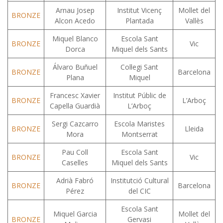
Arnau Josep
Institut Vicenç
Mollet del
BRONZE
Alcon Acedo
Plantada
Vallès
Miquel Blanco
Escola Sant
BRONZE
Vic
Dorca
Miquel dels Sants
Álvaro Buñuel
Col·legi Sant
BRONZE
Barcelona
Plana
Miquel
Francesc Xavier
Institut Públic de
BRONZE
L’Arboç
Capella Guardià
L’Arboç
Sergi Cazcarro
Escola Maristes
BRONZE
Lleida
Mora
Montserrat
Pau Coll
Escola Sant
BRONZE
Vic
Caselles
Miquel dels Sants
Adrià Fabró
Institutció Cultural
BRONZE
Barcelona
Pérez
del CIC
Escola Sant
Miquel Garcia
Mollet del
BRONZE
Gervasi