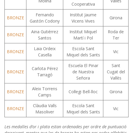
Molina
Vallès
Cooperativa
Fernando
Institut Jaume
BRONZE
Girona
Gastón Codony
Vicens Vives
Aina Gutiérrez
Institut Miquel
Roda de
BRONZE
Santos
Martí i Pol
Ter
Laia Ordeix
Escola Sant
BRONZE
Vic
Casella
Miquel dels Sants
Escuela El Pinar
Sant
Carlota Pérez
BRONZE
de Nuestra
Cugat del
Tarragó
Señora
Vallès
Aleix Torrens
BRONZE
Col·legi Bell-lloc
Girona
Camps
Clàudia Valls
Escola Sant
BRONZE
Vic
Masoliver
Miquel dels Sants
Les medalles d’or i plata estan ordenades per ordre de puntuació
decreixent, mentre que les de bronze ho estan per ordre alfabètic